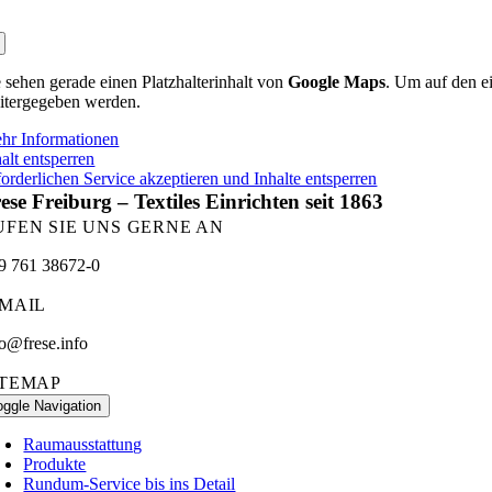
e sehen gerade einen Platzhalterinhalt von
Google Maps
. Um auf den ei
itergegeben werden.
hr Informationen
alt entsperren
forderlichen Service akzeptieren und Inhalte entsperren
ese Freiburg – Textiles Einrichten seit 1863
UFEN SIE UNS GERNE AN
9 761 38672-0
-MAIL
fo@frese.info
ITEMAP
oggle Navigation
Raumausstattung
Produkte
Rundum-Service bis ins Detail