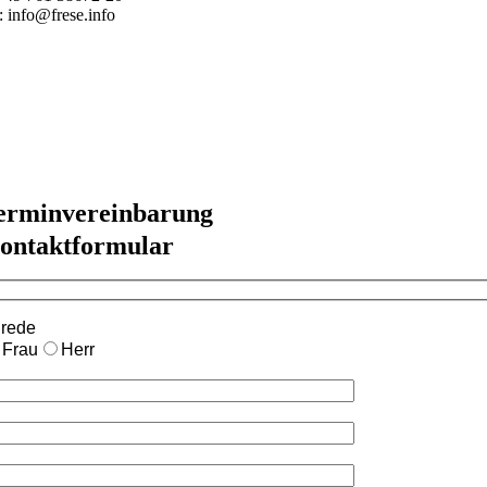
: info@frese.info
erminvereinbarung
ontaktformular
rede
Frau
Herr