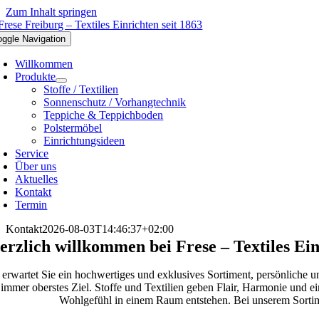
Zum Inhalt springen
oggle Navigation
Willkommen
Produkte
Stoffe / Textilien
Sonnenschutz / Vorhangtechnik
Teppiche & Teppichboden
Polstermöbel
Einrichtungsideen
Service
Über uns
Aktuelles
Kontakt
Termin
Kontakt
2026-08-03T14:46:37+02:00
erzlich willkommen bei Frese – Textiles Ein
 erwartet Sie ein hochwertiges und exklusives Sortiment, persönliche
immer oberstes Ziel. Stoffe und Textilien geben Flair, Harmonie und 
Wohlgefühl in einem Raum entstehen. Bei unserem Sortime