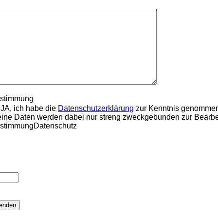
stimmung
JA, ich habe die
Datenschutzerklärung
zur Kenntnis genommen 
ine Daten werden dabei nur streng zweckgebunden zur Bearbe
stimmungDatenschutz
te lasse dieses Feld leer.